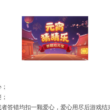
在线反馈
封禁公告
心；
谜；
或者答错均扣一颗爱心，爱心用尽后游戏结