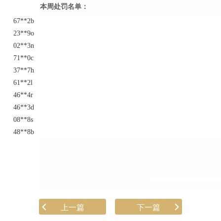
本周处罚名单：
67**2b
23**9o
02**3n
71**0c
37**7h
61**2l
46**4r
46**3d
08**8s
48**8b
上一篇
下一篇